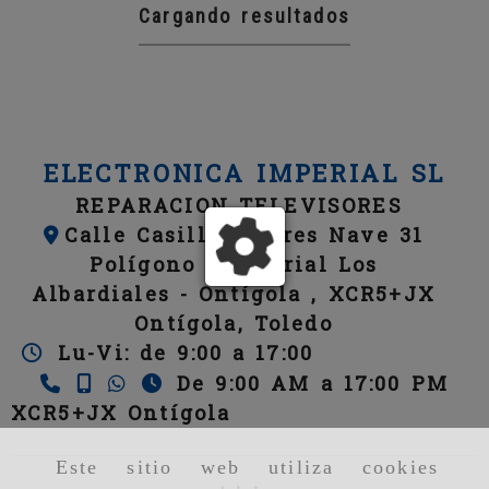
Cargando resultados
ELECTRONICA IMPERIAL SL
REPARACION TELEVISORES
Calle Casilla Dolores Nave 31
Polígono Industrial Los
Albardiales -
Ontígola ,
XCR5+JX
Ontígola,
Toledo
Lu-Vi: de 9:00 a 17:00
De 9:00 AM a 17:00 PM
XCR5+JX Ontígola
Este sitio web utiliza cookies