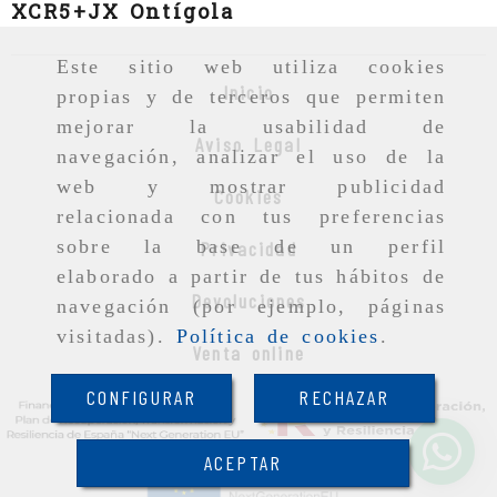
XCR5+JX Ontígola
Este sitio web utiliza cookies
Inicio
propias y de terceros que permiten
mejorar la usabilidad de
Aviso Legal
navegación, analizar el uso de la
web y mostrar publicidad
Cookies
relacionada con tus preferencias
sobre la base de un perfil
Privacidad
elaborado a partir de tus hábitos de
Devoluciones
navegación (por ejemplo, páginas
visitadas).
Política de cookies
.
Venta online
CONFIGURAR
RECHAZAR
ACEPTAR