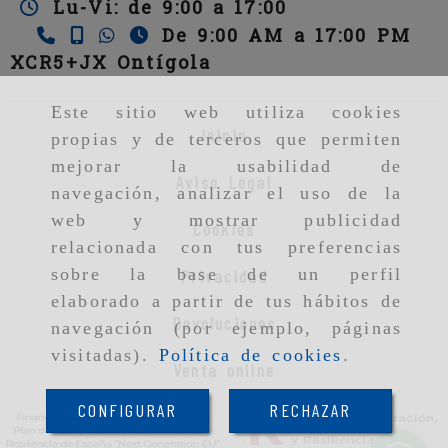
Lu-Vi: de 9:00 a 17:00
De 9:00 AM a 17:00 PM
XCR5+JX Ontígola
Este sitio web utiliza cookies
Inicio
propias y de terceros que permiten
mejorar la usabilidad de
Aviso Legal
navegación, analizar el uso de la
web y mostrar publicidad
Cookies
relacionada con tus preferencias
sobre la base de un perfil
Privacidad
elaborado a partir de tus hábitos de
Devoluciones
navegación (por ejemplo, páginas
visitadas).
Política de cookies
.
Venta online
CONFIGURAR
RECHAZAR